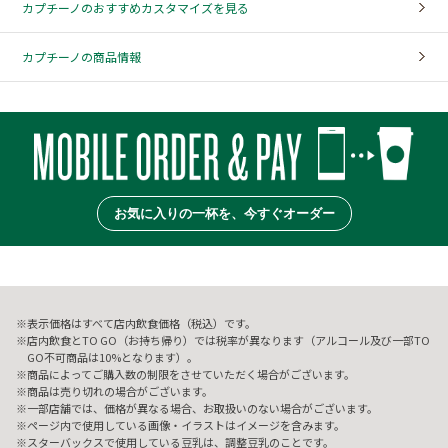
カプチーノのおすすめカスタマイズを見る
カプチーノの商品情報
お気に入りの一杯を、今すぐオーダー
表示価格はすべて店内飲食価格（税込）です。
店内飲食とTO GO（お持ち帰り）では税率が異なります（アルコール及び一部TO
GO不可商品は10%となります）。
商品によってご購入数の制限をさせていただく場合がございます。
商品は売り切れの場合がございます。
一部店舗では、価格が異なる場合、お取扱いのない場合がございます。
ページ内で使用している画像・イラストはイメージを含みます。
スターバックスで使用している豆乳は、調整豆乳のことです。