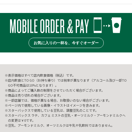
お気に入りの一杯を、今すぐオーダー
表示価格はすべて店内飲食価格（税込）です。
店内飲食とTO GO（お持ち帰り）では税率が異なります（アルコール及び一部TO
GO不可商品は10%となります）。
商品によってご購入数の制限をさせていただく場合がございます。
商品は売り切れの場合がございます。
一部店舗では、価格が異なる場合、お取扱いのない場合がございます。
ページ内で使用している画像・イラストはイメージを含みます。
スターバックスで使用している豆乳は、調整豆乳のことです。
スターバックス ラテ、カフェ ミストの豆乳・オーツミルク・アーモンドミルクへ
の変更は￥0です。
豆乳、アーモンドミルク、オーツミルクは牛乳や乳飲料ではありません。