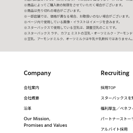
商品によってご購入数の制限をさせていただく場合がございます。
商品は売り切れの場合がございます。
一部店舗では、価格が異なる場合、お取扱いのない場合がございます。
ページ内で使用している画像・イラストはイメージを含みます。
スターバックスで使用している豆乳は、調整豆乳のことです。
スターバックス ラテ、カフェ ミストの豆乳・オーツミルク・アーモンド
豆乳、アーモンドミルク、オーツミルクは牛乳や乳飲料ではありません
Company
Recruiting
会社案内
採用TOP
会社概要
スターバックスを
沿革
福利厚生／ベネフ
パートナーストー
Our Mission,
Promises and Values
アルバイト採用