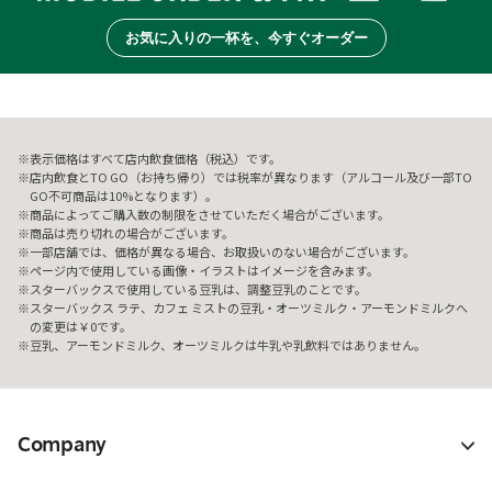
お気に入りの一杯を、今すぐオーダー
表示価格はすべて店内飲食価格（税込）です。
店内飲食とTO GO（お持ち帰り）では税率が異なります（アルコール及び一部TO
GO不可商品は10%となります）。
商品によってご購入数の制限をさせていただく場合がございます。
商品は売り切れの場合がございます。
一部店舗では、価格が異なる場合、お取扱いのない場合がございます。
ページ内で使用している画像・イラストはイメージを含みます。
スターバックスで使用している豆乳は、調整豆乳のことです。
スターバックス ラテ、カフェ ミストの豆乳・オーツミルク・アーモンドミルクへ
の変更は￥0です。
豆乳、アーモンドミルク、オーツミルクは牛乳や乳飲料ではありません。
Company