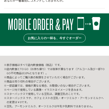
あなたが一番最初にコメントしてみませんか。
お気に入りの一杯を、今すぐオーダー
表示価格はすべて店内飲食価格（税込）です。
店内飲食とTO GO（お持ち帰り）では税率が異なります（アルコール及び一部TO
GO不可商品は10%となります）。
商品によってご購入数の制限をさせていただく場合がございます。
商品は売り切れの場合がございます。
一部店舗では、価格が異なる場合、お取扱いのない場合がございます。
ページ内で使用している画像・イラストはイメージを含みます。
スターバックスで使用している豆乳は、調整豆乳のことです。
スターバックス ラテ、カフェ ミストの豆乳・オーツミルク・アーモンドミルクへ
の変更は￥0です。
豆乳、アーモンドミルク、オーツミルクは牛乳や乳飲料ではありません。