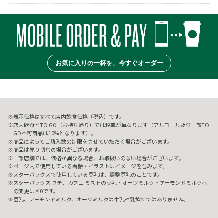
お気に入りの一杯を、今すぐオーダー
表示価格はすべて店内飲食価格（税込）です。
店内飲食とTO GO（お持ち帰り）では税率が異なります（アルコール及び一部TO
GO不可商品は10%となります）。
商品によってご購入数の制限をさせていただく場合がございます。
商品は売り切れの場合がございます。
一部店舗では、価格が異なる場合、お取扱いのない場合がございます。
ページ内で使用している画像・イラストはイメージを含みます。
スターバックスで使用している豆乳は、調整豆乳のことです。
スターバックス ラテ、カフェ ミストの豆乳・オーツミルク・アーモンドミルクへ
の変更は￥0です。
豆乳、アーモンドミルク、オーツミルクは牛乳や乳飲料ではありません。