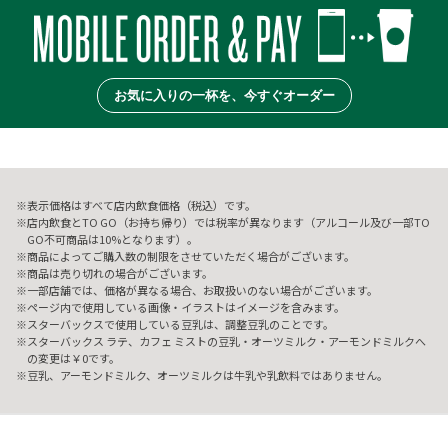
お気に入りの一杯を、今すぐオーダー
表示価格はすべて店内飲食価格（税込）です。
店内飲食とTO GO（お持ち帰り）では税率が異なります（アルコール及び一部TO
GO不可商品は10%となります）。
商品によってご購入数の制限をさせていただく場合がございます。
商品は売り切れの場合がございます。
一部店舗では、価格が異なる場合、お取扱いのない場合がございます。
ページ内で使用している画像・イラストはイメージを含みます。
スターバックスで使用している豆乳は、調整豆乳のことです。
スターバックス ラテ、カフェ ミストの豆乳・オーツミルク・アーモンドミルクへ
の変更は￥0です。
豆乳、アーモンドミルク、オーツミルクは牛乳や乳飲料ではありません。