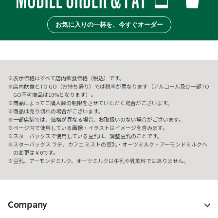
お気に入りの一杯を、今すぐオーダー
表示価格はすべて店内飲食価格（税込）です。
店内飲食とTO GO（お持ち帰り）では税率が異なります（アルコール及び一部TO
GO不可商品は10%となります）。
商品によってご購入数の制限をさせていただく場合がございます。
商品は売り切れの場合がございます。
一部店舗では、価格が異なる場合、お取扱いのない場合がございます。
ページ内で使用している画像・イラストはイメージを含みます。
スターバックスで使用している豆乳は、調整豆乳のことです。
スターバックス ラテ、カフェ ミストの豆乳・オーツミルク・アーモンドミルクへ
の変更は￥0です。
豆乳、アーモンドミルク、オーツミルクは牛乳や乳飲料ではありません。
Company