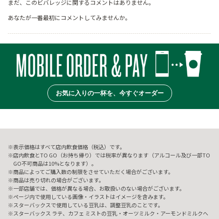
まだ、このビバレッジに関するコメントはありません。
あなたが一番最初にコメントしてみませんか。
お気に入りの一杯を、今すぐオーダー
表示価格はすべて店内飲食価格（税込）です。
店内飲食とTO GO（お持ち帰り）では税率が異なります（アルコール及び一部TO
GO不可商品は10%となります）。
商品によってご購入数の制限をさせていただく場合がございます。
商品は売り切れの場合がございます。
一部店舗では、価格が異なる場合、お取扱いのない場合がございます。
ページ内で使用している画像・イラストはイメージを含みます。
スターバックスで使用している豆乳は、調整豆乳のことです。
スターバックス ラテ、カフェ ミストの豆乳・オーツミルク・アーモンドミルクへ