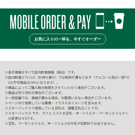
お気に入りの一杯を、今すぐオーダー
表示価格はすべて店内飲食価格（税込）です。
店内飲食とTO GO（お持ち帰り）では税率が異なります（アルコール及び一部TO
GO不可商品は10%となります）。
商品によってご購入数の制限をさせていただく場合がございます。
商品は売り切れの場合がございます。
一部店舗では、価格が異なる場合、お取扱いのない場合がございます。
ページ内で使用している画像・イラストはイメージを含みます。
スターバックスで使用している豆乳は、調整豆乳のことです。
スターバックス ラテ、カフェ ミストの豆乳・オーツミルク・アーモンドミルクへ
の変更は￥0です。
豆乳、アーモンドミルク、オーツミルクは牛乳や乳飲料ではありません。