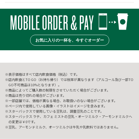
お気に入りの一杯を、今すぐオーダー
表示価格はすべて店内飲食価格（税込）です。
店内飲食とTO GO（お持ち帰り）では税率が異なります（アルコール及び一部TO
GO不可商品は10%となります）。
商品によってご購入数の制限をさせていただく場合がございます。
商品は売り切れの場合がございます。
一部店舗では、価格が異なる場合、お取扱いのない場合がございます。
ページ内で使用している画像・イラストはイメージを含みます。
スターバックスで使用している豆乳は、調整豆乳のことです。
スターバックス ラテ、カフェ ミストの豆乳・オーツミルク・アーモンドミルクへ
の変更は￥0です。
豆乳、アーモンドミルク、オーツミルクは牛乳や乳飲料ではありません。