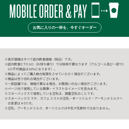
お気に入りの一杯を、今すぐオーダー
表示価格はすべて店内飲食価格（税込）です。
店内飲食とTO GO（お持ち帰り）では税率が異なります（アルコール及び一部TO
GO不可商品は10%となります）。
商品によってご購入数の制限をさせていただく場合がございます。
商品は売り切れの場合がございます。
一部店舗では、価格が異なる場合、お取扱いのない場合がございます。
ページ内で使用している画像・イラストはイメージを含みます。
スターバックスで使用している豆乳は、調整豆乳のことです。
スターバックス ラテ、カフェ ミストの豆乳・オーツミルク・アーモンドミルクへ
の変更は￥0です。
豆乳、アーモンドミルク、オーツミルクは牛乳や乳飲料ではありません。