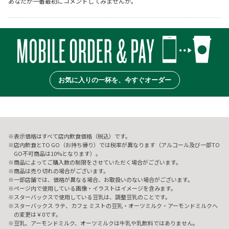
あなたが一番最初にコメントしてみませんか。
お気に入りの一杯を、今すぐオーダー
表示価格はすべて店内飲食価格（税込）です。
店内飲食とTO GO（お持ち帰り）では税率が異なります（アルコール及び一部TO
GO不可商品は10%となります）。
商品によってご購入数の制限をさせていただく場合がございます。
商品は売り切れの場合がございます。
一部店舗では、価格が異なる場合、お取扱いのない場合がございます。
ページ内で使用している画像・イラストはイメージを含みます。
スターバックスで使用している豆乳は、調整豆乳のことです。
スターバックス ラテ、カフェ ミストの豆乳・オーツミルク・アーモンドミルクへ
の変更は￥0です。
豆乳、アーモンドミルク、オーツミルクは牛乳や乳飲料ではありません。