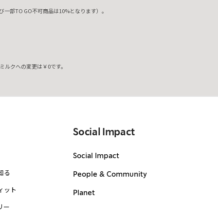
一部TO GO不可商品は10%となります）。
ミルクへの変更は￥0です。
。
Social Impact
Social Impact
知る
People & Community
ィット
Planet
リー