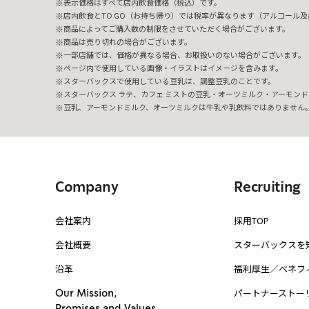
表示価格はすべて店内飲食価格（税込）です。
店内飲食とTO GO（お持ち帰り）では税率が異なります（アルコール及び
商品によってご購入数の制限をさせていただく場合がございます。
商品は売り切れの場合がございます。
一部店舗では、価格が異なる場合、お取扱いのない場合がございます。
ページ内で使用している画像・イラストはイメージを含みます。
スターバックスで使用している豆乳は、調整豆乳のことです。
スターバックス ラテ、カフェ ミストの豆乳・オーツミルク・アーモンド
豆乳、アーモンドミルク、オーツミルクは牛乳や乳飲料ではありません
Company
Recruiting
会社案内
採用TOP
会社概要
スターバックスを
沿革
福利厚生／ベネフ
パートナーストー
Our Mission,