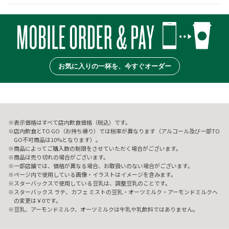
お気に入りの一杯を、今すぐオーダー
表示価格はすべて店内飲食価格（税込）です。
店内飲食とTO GO（お持ち帰り）では税率が異なります（アルコール及び一部TO
GO不可商品は10%となります）。
商品によってご購入数の制限をさせていただく場合がございます。
商品は売り切れの場合がございます。
一部店舗では、価格が異なる場合、お取扱いのない場合がございます。
ページ内で使用している画像・イラストはイメージを含みます。
スターバックスで使用している豆乳は、調整豆乳のことです。
スターバックス ラテ、カフェ ミストの豆乳・オーツミルク・アーモンドミルクへ
の変更は￥0です。
豆乳、アーモンドミルク、オーツミルクは牛乳や乳飲料ではありません。