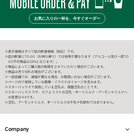
お気に入りの一杯を、今すぐオーダー
表示価格はすべて店内飲食価格（税込）です。
店内飲食とTO GO（お持ち帰り）では税率が異なります（アルコール及び一部TO
GO不可商品は10%となります）。
商品によってご購入数の制限をさせていただく場合がございます。
商品は売り切れの場合がございます。
一部店舗では、価格が異なる場合、お取扱いのない場合がございます。
ページ内で使用している画像・イラストはイメージを含みます。
スターバックスで使用している豆乳は、調整豆乳のことです。
スターバックス ラテ、カフェ ミストの豆乳・オーツミルク・アーモンドミルクへ
の変更は￥0です。
豆乳、アーモンドミルク、オーツミルクは牛乳や乳飲料ではありません。
Company