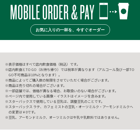
お気に入りの一杯を、今すぐオーダー
表示価格はすべて店内飲食価格（税込）です。
店内飲食とTO GO（お持ち帰り）では税率が異なります（アルコール及び一部TO
GO不可商品は10%となります）。
商品によってご購入数の制限をさせていただく場合がございます。
商品は売り切れの場合がございます。
一部店舗では、価格が異なる場合、お取扱いのない場合がございます。
ページ内で使用している画像・イラストはイメージを含みます。
スターバックスで使用している豆乳は、調整豆乳のことです。
スターバックス ラテ、カフェ ミストの豆乳・オーツミルク・アーモンドミルクへ
の変更は￥0です。
豆乳、アーモンドミルク、オーツミルクは牛乳や乳飲料ではありません。