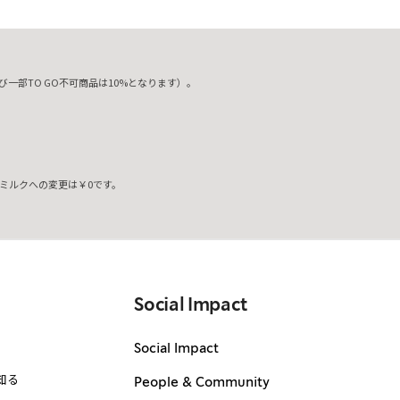
一部TO GO不可商品は10%となります）。
ミルクへの変更は￥0です。
。
Social Impact
Social Impact
知る
People & Community