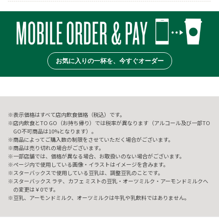
お気に入りの一杯を、今すぐオーダー
表示価格はすべて店内飲食価格（税込）です。
店内飲食とTO GO（お持ち帰り）では税率が異なります（アルコール及び一部TO
GO不可商品は10%となります）。
商品によってご購入数の制限をさせていただく場合がございます。
商品は売り切れの場合がございます。
一部店舗では、価格が異なる場合、お取扱いのない場合がございます。
ページ内で使用している画像・イラストはイメージを含みます。
スターバックスで使用している豆乳は、調整豆乳のことです。
スターバックス ラテ、カフェ ミストの豆乳・オーツミルク・アーモンドミルクへ
の変更は￥0です。
豆乳、アーモンドミルク、オーツミルクは牛乳や乳飲料ではありません。