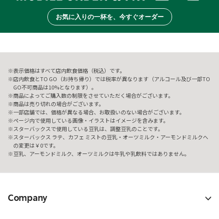
お気に入りの一杯を、今すぐオーダー
表示価格はすべて店内飲食価格（税込）です。
店内飲食とTO GO（お持ち帰り）では税率が異なります（アルコール及び一部TO
GO不可商品は10%となります）。
商品によってご購入数の制限をさせていただく場合がございます。
商品は売り切れの場合がございます。
一部店舗では、価格が異なる場合、お取扱いのない場合がございます。
ページ内で使用している画像・イラストはイメージを含みます。
スターバックスで使用している豆乳は、調整豆乳のことです。
スターバックス ラテ、カフェ ミストの豆乳・オーツミルク・アーモンドミルクへ
の変更は￥0です。
豆乳、アーモンドミルク、オーツミルクは牛乳や乳飲料ではありません。
Company