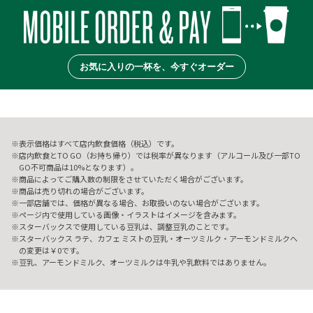
お気に入りの一杯を、今すぐオーダー
表示価格はすべて店内飲食価格（税込）です。
店内飲食とTO GO（お持ち帰り）では税率が異なります（アルコール及び一部TO
GO不可商品は10%となります）。
商品によってご購入数の制限をさせていただく場合がございます。
商品は売り切れの場合がございます。
一部店舗では、価格が異なる場合、お取扱いのない場合がございます。
ページ内で使用している画像・イラストはイメージを含みます。
スターバックスで使用している豆乳は、調整豆乳のことです。
スターバックス ラテ、カフェ ミストの豆乳・オーツミルク・アーモンドミルクへ
の変更は￥0です。
豆乳、アーモンドミルク、オーツミルクは牛乳や乳飲料ではありません。