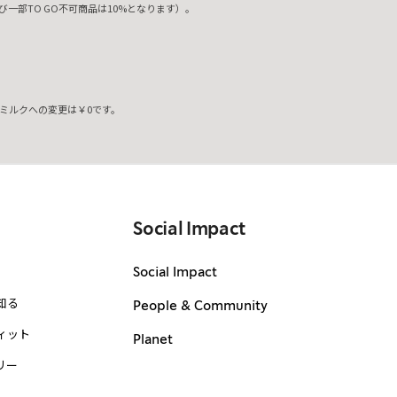
一部TO GO不可商品は10%となります）。
ミルクへの変更は￥0です。
。
Social Impact
Social Impact
知る
People & Community
ィット
Planet
リー