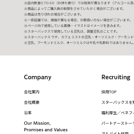
店内飲食とTO GO（お持ち帰り）では税率が異なります（アルコール及び
商品によってご購入数の制限をさせていただく場合がございます。
商品は売り切れの場合がございます。
一部店舗では、価格が異なる場合、お取扱いのない場合がございます。
ページ内で使用している画像・イラストはイメージを含みます。
スターバックスで使用している豆乳は、調整豆乳のことです。
スターバックス ラテ、カフェ ミストの豆乳・オーツミルク・アーモンド
豆乳、アーモンドミルク、オーツミルクは牛乳や乳飲料ではありません
Company
Recruiting
会社案内
採用TOP
会社概要
スターバックスを
沿革
福利厚生／ベネフ
パートナーストー
Our Mission,
Promises and Values
アルバイト採用