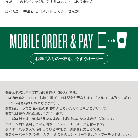
まだ、このビバレッジに関するコメントはありません。
あなたが一番最初にコメントしてみませんか。
お気に入りの一杯を、今すぐオーダー
表示価格はすべて店内飲食価格（税込）です。
店内飲食とTO GO（お持ち帰り）では税率が異なります（アルコール及び一部TO
GO不可商品は10%となります）。
商品によってご購入数の制限をさせていただく場合がございます。
商品は売り切れの場合がございます。
一部店舗では、価格が異なる場合、お取扱いのない場合がございます。
ページ内で使用している画像・イラストはイメージを含みます。
スターバックスで使用している豆乳は、調整豆乳のことです。
スターバックス ラテ、カフェ ミストの豆乳・オーツミルク・アーモンドミルクへ