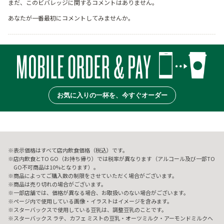
まだ、このビバレッジに関するコメントはありません。
あなたが一番最初にコメントしてみませんか。
お気に入りの一杯を、今すぐオーダー
表示価格はすべて店内飲食価格（税込）です。
店内飲食とTO GO（お持ち帰り）では税率が異なります（アルコール及び一部TO
GO不可商品は10%となります）。
商品によってご購入数の制限をさせていただく場合がございます。
商品は売り切れの場合がございます。
一部店舗では、価格が異なる場合、お取扱いのない場合がございます。
ページ内で使用している画像・イラストはイメージを含みます。
スターバックスで使用している豆乳は、調整豆乳のことです。
スターバックス ラテ、カフェ ミストの豆乳・オーツミルク・アーモンドミルクへ