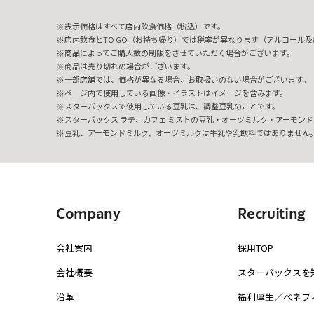
表示価格はすべて店内飲食価格（税込）です。
店内飲食とTO GO（お持ち帰り）では税率が異なります（アルコール及び
商品によってご購入数の制限をさせていただく場合がございます。
商品は売り切れの場合がございます。
一部店舗では、価格が異なる場合、お取扱いのない場合がございます。
ページ内で使用している画像・イラストはイメージを含みます。
スターバックスで使用している豆乳は、調整豆乳のことです。
スターバックス ラテ、カフェ ミストの豆乳・オーツミルク・アーモンド
豆乳、アーモンドミルク、オーツミルクは牛乳や乳飲料ではありません
Company
Recruiting
会社案内
採用TOP
会社概要
スターバックスを
沿革
福利厚生／ベネフ