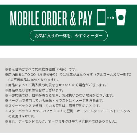
お気に入りの一杯を、今すぐオーダー
表示価格はすべて店内飲食価格（税込）です。
店内飲食とTO GO（お持ち帰り）では税率が異なります（アルコール及び一部TO
GO不可商品は10%となります）。
商品によってご購入数の制限をさせていただく場合がございます。
商品は売り切れの場合がございます。
一部店舗では、価格が異なる場合、お取扱いのない場合がございます。
ページ内で使用している画像・イラストはイメージを含みます。
スターバックスで使用している豆乳は、調整豆乳のことです。
スターバックス ラテ、カフェ ミストの豆乳・オーツミルク・アーモンドミルクへ
の変更は￥0です。
豆乳、アーモンドミルク、オーツミルクは牛乳や乳飲料ではありません。