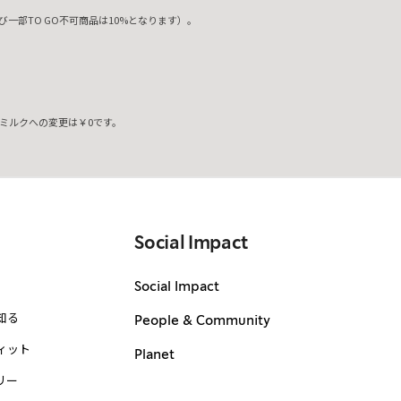
一部TO GO不可商品は10%となります）。
ミルクへの変更は￥0です。
。
Social Impact
Social Impact
知る
People & Community
ィット
Planet
リー