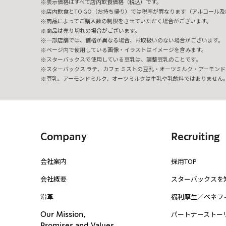
表示価格はすべて店内飲食価格（税込）です。
店内飲食とTO GO（お持ち帰り）では税率が異なります（アルコール及び
商品によってご購入数の制限をさせていただく場合がございます。
商品は売り切れの場合がございます。
一部店舗では、価格が異なる場合、お取扱いのない場合がございます。
ページ内で使用している画像・イラストはイメージを含みます。
スターバックスで使用している豆乳は、調整豆乳のことです。
スターバックス ラテ、カフェ ミストの豆乳・オーツミルク・アーモンド
豆乳、アーモンドミルク、オーツミルクは牛乳や乳飲料ではありません
Company
Recruiting
会社案内
採用TOP
会社概要
スターバックスを
沿革
福利厚生／ベネフ
パートナーストー
Our Mission,