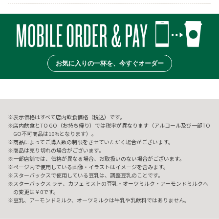
お気に入りの一杯を、今すぐオーダー
表示価格はすべて店内飲食価格（税込）です。
店内飲食とTO GO（お持ち帰り）では税率が異なります（アルコール及び一部TO
GO不可商品は10%となります）。
商品によってご購入数の制限をさせていただく場合がございます。
商品は売り切れの場合がございます。
一部店舗では、価格が異なる場合、お取扱いのない場合がございます。
ページ内で使用している画像・イラストはイメージを含みます。
スターバックスで使用している豆乳は、調整豆乳のことです。
スターバックス ラテ、カフェ ミストの豆乳・オーツミルク・アーモンドミルクへ
の変更は￥0です。
豆乳、アーモンドミルク、オーツミルクは牛乳や乳飲料ではありません。