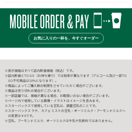
お気に入りの一杯を、今すぐオーダー
表示価格はすべて店内飲食価格（税込）です。
店内飲食とTO GO（お持ち帰り）では税率が異なります（アルコール及び一部TO
GO不可商品は10%となります）。
商品によってご購入数の制限をさせていただく場合がございます。
商品は売り切れの場合がございます。
一部店舗では、価格が異なる場合、お取扱いのない場合がございます。
ページ内で使用している画像・イラストはイメージを含みます。
スターバックスで使用している豆乳は、調整豆乳のことです。
スターバックス ラテ、カフェ ミストの豆乳・オーツミルク・アーモンドミルクへ
の変更は￥0です。
豆乳、アーモンドミルク、オーツミルクは牛乳や乳飲料ではありません。