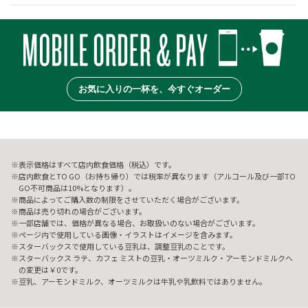
お気に入りの一杯を、今すぐオーダー
表示価格はすべて店内飲食価格（税込）です。
店内飲食とTO GO（お持ち帰り）では税率が異なります（アルコール及び一部TO
GO不可商品は10%となります）。
商品によってご購入数の制限をさせていただく場合がございます。
商品は売り切れの場合がございます。
一部店舗では、価格が異なる場合、お取扱いのない場合がございます。
ページ内で使用している画像・イラストはイメージを含みます。
スターバックスで使用している豆乳は、調整豆乳のことです。
スターバックス ラテ、カフェ ミストの豆乳・オーツミルク・アーモンドミルクへ
の変更は￥0です。
豆乳、アーモンドミルク、オーツミルクは牛乳や乳飲料ではありません。