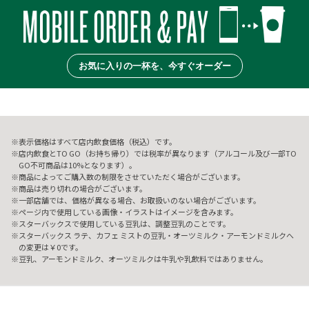
お気に入りの一杯を、今すぐオーダー
表示価格はすべて店内飲食価格（税込）です。
店内飲食とTO GO（お持ち帰り）では税率が異なります（アルコール及び一部TO
GO不可商品は10%となります）。
商品によってご購入数の制限をさせていただく場合がございます。
商品は売り切れの場合がございます。
一部店舗では、価格が異なる場合、お取扱いのない場合がございます。
ページ内で使用している画像・イラストはイメージを含みます。
スターバックスで使用している豆乳は、調整豆乳のことです。
スターバックス ラテ、カフェ ミストの豆乳・オーツミルク・アーモンドミルクへ
の変更は￥0です。
豆乳、アーモンドミルク、オーツミルクは牛乳や乳飲料ではありません。