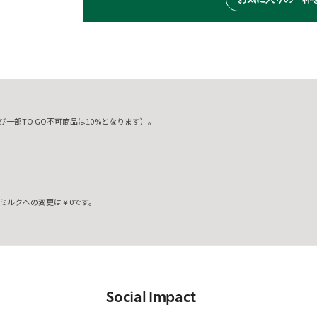
一部TO GO不可商品は10%となります）。
ミルクへの変更は￥0です。
。
Social Impact