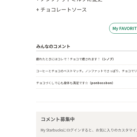
+ チョコレートソース
My FAVOR
みんなのコメント
疲れたときにはコレで！チョコで癒されます！
（シノブ）
コーヒーとチョコのベストマッチ。ノンファットでさっぱり、チョコでリ
チョコづくしで心も身体も満足です☆
（ponbossbon）
コメント募集中
My Starbucksにログインすると、お気に入りのカス