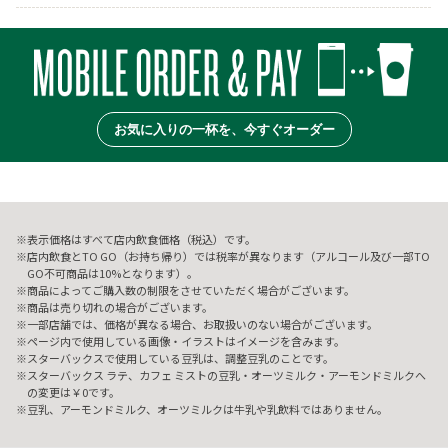
お気に入りの一杯を、今すぐオーダー
表示価格はすべて店内飲食価格（税込）です。
店内飲食とTO GO（お持ち帰り）では税率が異なります（アルコール及び一部TO
GO不可商品は10%となります）。
商品によってご購入数の制限をさせていただく場合がございます。
商品は売り切れの場合がございます。
一部店舗では、価格が異なる場合、お取扱いのない場合がございます。
ページ内で使用している画像・イラストはイメージを含みます。
スターバックスで使用している豆乳は、調整豆乳のことです。
スターバックス ラテ、カフェ ミストの豆乳・オーツミルク・アーモンドミルクへ
の変更は￥0です。
豆乳、アーモンドミルク、オーツミルクは牛乳や乳飲料ではありません。