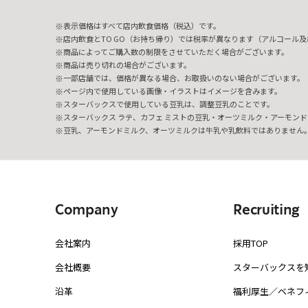
表示価格はすべて店内飲食価格（税込）です。
店内飲食とTO GO（お持ち帰り）では税率が異なります（アルコール及び
商品によってご購入数の制限をさせていただく場合がございます。
商品は売り切れの場合がございます。
一部店舗では、価格が異なる場合、お取扱いのない場合がございます。
ページ内で使用している画像・イラストはイメージを含みます。
スターバックスで使用している豆乳は、調整豆乳のことです。
スターバックス ラテ、カフェ ミストの豆乳・オーツミルク・アーモンド
豆乳、アーモンドミルク、オーツミルクは牛乳や乳飲料ではありません
Company
Recruiting
会社案内
採用TOP
会社概要
スターバックスを
沿革
福利厚生／ベネフ