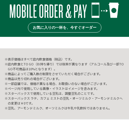
お気に入りの一杯を、今すぐオーダー
表示価格はすべて店内飲食価格（税込）です。
店内飲食とTO GO（お持ち帰り）では税率が異なります（アルコール及び一部TO
GO不可商品は10%となります）。
商品によってご購入数の制限をさせていただく場合がございます。
商品は売り切れの場合がございます。
一部店舗では、価格が異なる場合、お取扱いのない場合がございます。
ページ内で使用している画像・イラストはイメージを含みます。
スターバックスで使用している豆乳は、調整豆乳のことです。
スターバックス ラテ、カフェ ミストの豆乳・オーツミルク・アーモンドミルクへ
の変更は￥0です。
豆乳、アーモンドミルク、オーツミルクは牛乳や乳飲料ではありません。