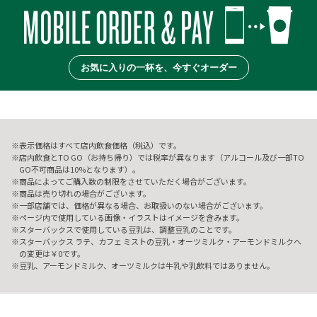
お気に入りの一杯を、今すぐオーダー
表示価格はすべて店内飲食価格（税込）です。
店内飲食とTO GO（お持ち帰り）では税率が異なります（アルコール及び一部TO
GO不可商品は10%となります）。
商品によってご購入数の制限をさせていただく場合がございます。
商品は売り切れの場合がございます。
一部店舗では、価格が異なる場合、お取扱いのない場合がございます。
ページ内で使用している画像・イラストはイメージを含みます。
スターバックスで使用している豆乳は、調整豆乳のことです。
スターバックス ラテ、カフェ ミストの豆乳・オーツミルク・アーモンドミルクへ
の変更は￥0です。
豆乳、アーモンドミルク、オーツミルクは牛乳や乳飲料ではありません。