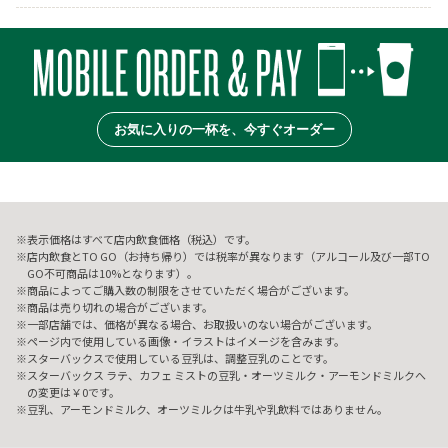
お気に入りの一杯を、今すぐオーダー
表示価格はすべて店内飲食価格（税込）です。
店内飲食とTO GO（お持ち帰り）では税率が異なります（アルコール及び一部TO
GO不可商品は10%となります）。
商品によってご購入数の制限をさせていただく場合がございます。
商品は売り切れの場合がございます。
一部店舗では、価格が異なる場合、お取扱いのない場合がございます。
ページ内で使用している画像・イラストはイメージを含みます。
スターバックスで使用している豆乳は、調整豆乳のことです。
スターバックス ラテ、カフェ ミストの豆乳・オーツミルク・アーモンドミルクへ
の変更は￥0です。
豆乳、アーモンドミルク、オーツミルクは牛乳や乳飲料ではありません。