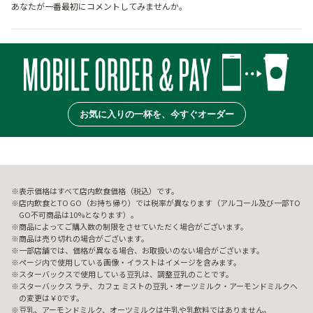
あなたが一番最初にコメントしてみませんか。
お気に入りの一杯を、今すぐオーダー
表示価格はすべて店内飲食価格（税込）です。
店内飲食とTO GO（お持ち帰り）では税率が異なります（アルコール及び一部TO
GO不可商品は10%となります）。
商品によってご購入数の制限をさせていただく場合がございます。
商品は売り切れの場合がございます。
一部店舗では、価格が異なる場合、お取扱いのない場合がございます。
ページ内で使用している画像・イラストはイメージを含みます。
スターバックスで使用している豆乳は、調整豆乳のことです。
スターバックス ラテ、カフェ ミストの豆乳・オーツミルク・アーモンドミルクへ
の変更は￥0です。
豆乳、アーモンドミルク、オーツミルクは牛乳や乳飲料ではありません。