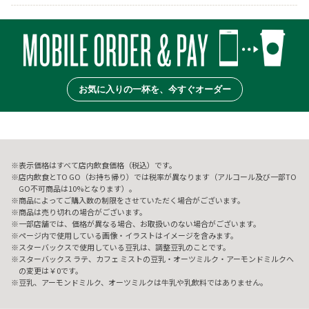
お気に入りの一杯を、今すぐオーダー
表示価格はすべて店内飲食価格（税込）です。
店内飲食とTO GO（お持ち帰り）では税率が異なります（アルコール及び一部TO
GO不可商品は10%となります）。
商品によってご購入数の制限をさせていただく場合がございます。
商品は売り切れの場合がございます。
一部店舗では、価格が異なる場合、お取扱いのない場合がございます。
ページ内で使用している画像・イラストはイメージを含みます。
スターバックスで使用している豆乳は、調整豆乳のことです。
スターバックス ラテ、カフェ ミストの豆乳・オーツミルク・アーモンドミルクへ
の変更は￥0です。
豆乳、アーモンドミルク、オーツミルクは牛乳や乳飲料ではありません。