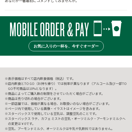
あなたが一番最初にコメントしてみませんか。
お気に入りの一杯を、今すぐオーダー
表示価格はすべて店内飲食価格（税込）です。
店内飲食とTO GO（お持ち帰り）では税率が異なります（アルコール及び一部TO
GO不可商品は10%となります）。
商品によってご購入数の制限をさせていただく場合がございます。
商品は売り切れの場合がございます。
一部店舗では、価格が異なる場合、お取扱いのない場合がございます。
ページ内で使用している画像・イラストはイメージを含みます。
スターバックスで使用している豆乳は、調整豆乳のことです。
スターバックス ラテ、カフェ ミストの豆乳・オーツミルク・アーモンドミルクへ
の変更は￥0です。
豆乳、アーモンドミルク、オーツミルクは牛乳や乳飲料ではありません。