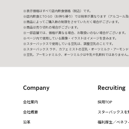
表示価格はすべて店内飲食価格（税込）です。
店内飲食とTO GO（お持ち帰り）では税率が異なります（アルコール及び
商品によってご購入数の制限をさせていただく場合がございます。
商品は売り切れの場合がございます。
一部店舗では、価格が異なる場合、お取扱いのない場合がございます。
ページ内で使用している画像・イラストはイメージを含みます。
スターバックスで使用している豆乳は、調整豆乳のことです。
スターバックス ラテ、カフェ ミストの豆乳・オーツミルク・アーモンド
豆乳、アーモンドミルク、オーツミルクは牛乳や乳飲料ではありません
Company
Recruiting
会社案内
採用TOP
会社概要
スターバックスを
沿革
福利厚生／ベネフ