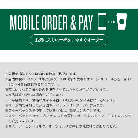
お気に入りの一杯を、今すぐオーダー
表示価格はすべて店内飲食価格（税込）です。
店内飲食とTO GO（お持ち帰り）では税率が異なります（アルコール及び一部TO
GO不可商品は10%となります）。
商品によってご購入数の制限をさせていただく場合がございます。
商品は売り切れの場合がございます。
一部店舗では、価格が異なる場合、お取扱いのない場合がございます。
ページ内で使用している画像・イラストはイメージを含みます。
スターバックスで使用している豆乳は、調整豆乳のことです。
スターバックス ラテ、カフェ ミストの豆乳・オーツミルク・アーモンドミルクへ
の変更は￥0です。
豆乳、アーモンドミルク、オーツミルクは牛乳や乳飲料ではありません。