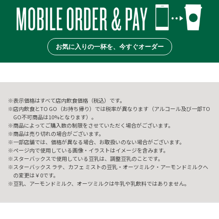
お気に入りの一杯を、今すぐオーダー
表示価格はすべて店内飲食価格（税込）です。
店内飲食とTO GO（お持ち帰り）では税率が異なります（アルコール及び一部TO
GO不可商品は10%となります）。
商品によってご購入数の制限をさせていただく場合がございます。
商品は売り切れの場合がございます。
一部店舗では、価格が異なる場合、お取扱いのない場合がございます。
ページ内で使用している画像・イラストはイメージを含みます。
スターバックスで使用している豆乳は、調整豆乳のことです。
スターバックス ラテ、カフェ ミストの豆乳・オーツミルク・アーモンドミルクへ
の変更は￥0です。
豆乳、アーモンドミルク、オーツミルクは牛乳や乳飲料ではありません。