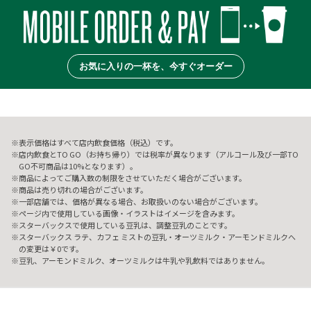
お気に入りの一杯を、今すぐオーダー
表示価格はすべて店内飲食価格（税込）です。
店内飲食とTO GO（お持ち帰り）では税率が異なります（アルコール及び一部TO
GO不可商品は10%となります）。
商品によってご購入数の制限をさせていただく場合がございます。
商品は売り切れの場合がございます。
一部店舗では、価格が異なる場合、お取扱いのない場合がございます。
ページ内で使用している画像・イラストはイメージを含みます。
スターバックスで使用している豆乳は、調整豆乳のことです。
スターバックス ラテ、カフェ ミストの豆乳・オーツミルク・アーモンドミルクへ
の変更は￥0です。
豆乳、アーモンドミルク、オーツミルクは牛乳や乳飲料ではありません。