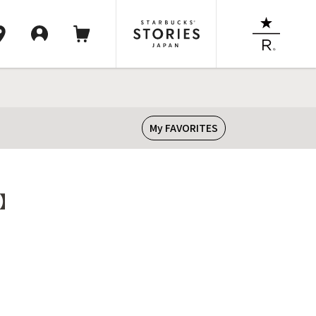
My FAVORITES
了】