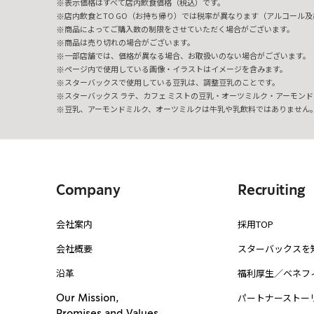
表示価格はすべて店内飲食価格（税込）です。
店内飲食とTO GO（お持ち帰り）では税率が異なります（アルコール及び
商品によってご購入数の制限をさせていただく場合がございます。
商品は売り切れの場合がございます。
一部店舗では、価格が異なる場合、お取扱いのない場合がございます。
ページ内で使用している画像・イラストはイメージを含みます。
スターバックスで使用している豆乳は、調整豆乳のことです。
スターバックス ラテ、カフェ ミストの豆乳・オーツミルク・アーモンド
豆乳、アーモンドミルク、オーツミルクは牛乳や乳飲料ではありません
Company
Recruiting
会社案内
採用TOP
会社概要
スターバックスを
沿革
福利厚生／ベネフ
パートナーストー
Our Mission,