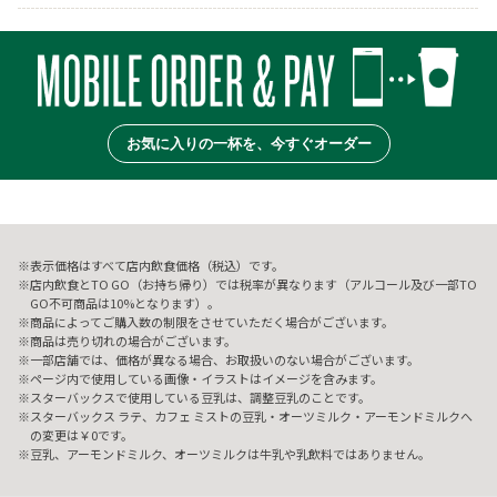
お気に入りの一杯を、今すぐオーダー
表示価格はすべて店内飲食価格（税込）です。
店内飲食とTO GO（お持ち帰り）では税率が異なります（アルコール及び一部TO
GO不可商品は10%となります）。
商品によってご購入数の制限をさせていただく場合がございます。
商品は売り切れの場合がございます。
一部店舗では、価格が異なる場合、お取扱いのない場合がございます。
ページ内で使用している画像・イラストはイメージを含みます。
スターバックスで使用している豆乳は、調整豆乳のことです。
スターバックス ラテ、カフェ ミストの豆乳・オーツミルク・アーモンドミルクへ
の変更は￥0です。
豆乳、アーモンドミルク、オーツミルクは牛乳や乳飲料ではありません。