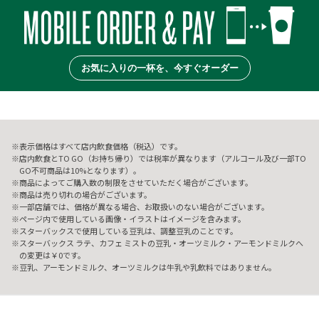
お気に入りの一杯を、今すぐオーダー
表示価格はすべて店内飲食価格（税込）です。
店内飲食とTO GO（お持ち帰り）では税率が異なります（アルコール及び一部TO
GO不可商品は10%となります）。
商品によってご購入数の制限をさせていただく場合がございます。
商品は売り切れの場合がございます。
一部店舗では、価格が異なる場合、お取扱いのない場合がございます。
ページ内で使用している画像・イラストはイメージを含みます。
スターバックスで使用している豆乳は、調整豆乳のことです。
スターバックス ラテ、カフェ ミストの豆乳・オーツミルク・アーモンドミルクへ
の変更は￥0です。
豆乳、アーモンドミルク、オーツミルクは牛乳や乳飲料ではありません。