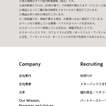
表示価格はすべて店内飲食価格（税込）です。
店内飲食とTO GO（お持ち帰り）では税率が異なります（アルコール及び
商品によってご購入数の制限をさせていただく場合がございます。
商品は売り切れの場合がございます。
一部店舗では、価格が異なる場合、お取扱いのない場合がございます。
ページ内で使用している画像・イラストはイメージを含みます。
スターバックスで使用している豆乳は、調整豆乳のことです。
スターバックス ラテ、カフェ ミストの豆乳・オーツミルク・アーモンド
豆乳、アーモンドミルク、オーツミルクは牛乳や乳飲料ではありません
Company
Recruiting
会社案内
採用TOP
会社概要
スターバックスを
沿革
福利厚生／ベネフ
パートナーストー
Our Mission,