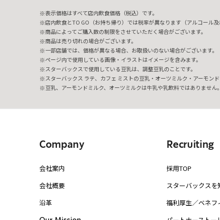
表示価格はすべて店内飲食価格（税込）です。
店内飲食とTO GO（お持ち帰り）では税率が異なります（アルコール及び
商品によってご購入数の制限をさせていただく場合がございます。
商品は売り切れの場合がございます。
一部店舗では、価格が異なる場合、お取扱いのない場合がございます。
ページ内で使用している画像・イラストはイメージを含みます。
スターバックスで使用している豆乳は、調整豆乳のことです。
スターバックス ラテ、カフェ ミストの豆乳・オーツミルク・アーモンド
豆乳、アーモンドミルク、オーツミルクは牛乳や乳飲料ではありません
Company
Recruiting
会社案内
採用TOP
会社概要
スターバックスを
沿革
福利厚生／ベネフ
パートナーストー