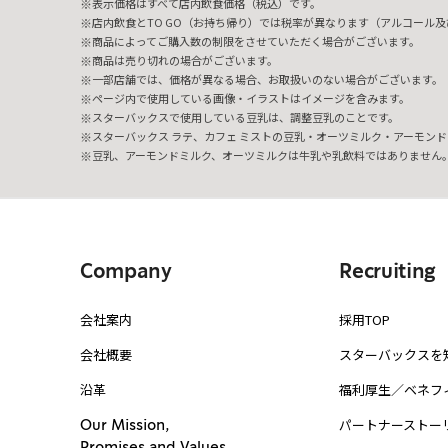
表示価格はすべて店内飲食価格（税込）です。
店内飲食とTO GO（お持ち帰り）では税率が異なります（アルコール及び
商品によってご購入数の制限をさせていただく場合がございます。
商品は売り切れの場合がございます。
一部店舗では、価格が異なる場合、お取扱いのない場合がございます。
ページ内で使用している画像・イラストはイメージを含みます。
スターバックスで使用している豆乳は、調整豆乳のことです。
スターバックス ラテ、カフェ ミストの豆乳・オーツミルク・アーモンド
豆乳、アーモンドミルク、オーツミルクは牛乳や乳飲料ではありません
Company
Recruiting
会社案内
採用TOP
会社概要
スターバックスを
沿革
福利厚生／ベネフ
パートナーストー
Our Mission,