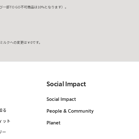
一部TO GO不可商品は10%となります）。
ミルクへの変更は￥0です。
。
Social Impact
Social Impact
知る
People & Community
ィット
Planet
リー